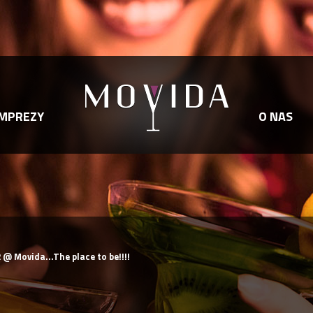
IMPREZY
O NAS
@ Movida...The place to be!!!!