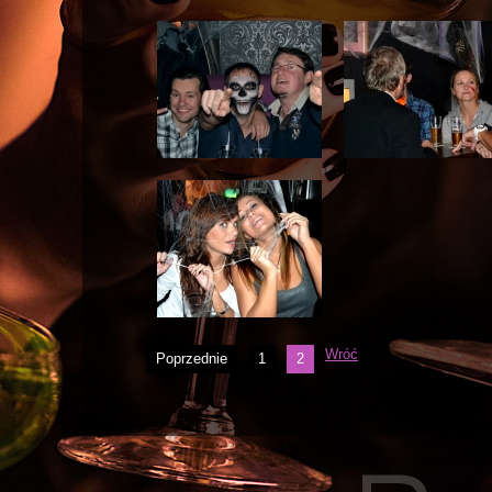
Wróć
Poprzednie
1
2