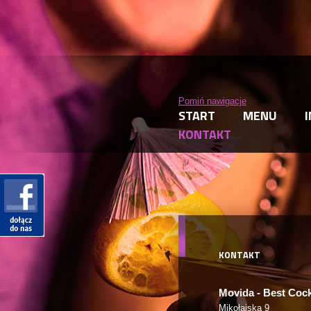
Pomiń nawigacje
START
MENU
KONTAKT
KONTAKT
Movida - Best Cock
Mikołajska 9