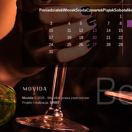
Pon
iedziałek
Wto
rek
Śro
da
Czw
artek
Pią
tek
Sob
ota
Ni
1
3
4
5
6
7
8
10
11
12
13
14
15
17
18
19
20
21
22
24
25
26
27
28
29
31
Movida
© 2026 - Wszelkie prawa zastrzeżone.
Projekt i realizacja:
GR8IT